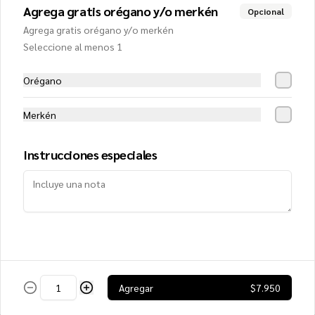
$12.550
Agrega gratis orégano y/o merkén
Opcional
Agrega gratis orégano y/o merkén
Seleccione al menos 1
Delivery (Familiar)
Salsa de tomates, mozzarella, jamón, 
Orégano
peperonni, tocino, carne y choricillo
Merkén
$14.950
Instrucciones especiales
Delivery Gourmet (Familiar)
Salsa de tomates, mozzarella, salmón 
ahumado, alcaparras, palmitos y crema
$17.800
Agregar
$7.950
Española (Familiar)