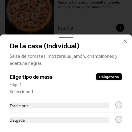
Salsa de tomates, mozzarella, tomate, 
cebolla, carne y aceitunas negras
$13.750
De la casa (Individual)
De la casa (Familiar)
Salsa de tomates, mozzarella, jamón, champiñones y
Salsa de tomates, mozzarella, jamón, 
champiñones y aceituna negras
aceituna negras
Elige tipo de masa
Obligatorio
$12.550
Elige 1
Seleccione 1
Del campo (Familiar)
Tradicional
Salsa de tomates, mozzarella, carne, 
choclo y champiñones
Delgada