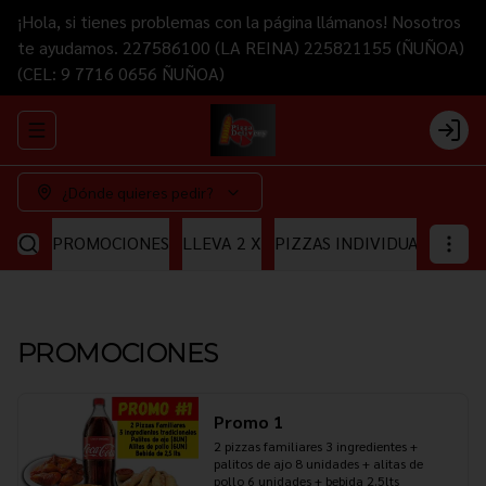
¡Hola, si tienes problemas con la página llámanos! Nosotros
te ayudamos. 227586100 (LA REINA) 225821155 (ÑUÑOA)
(CEL: 9 7716 0656 ÑUÑOA)
Abrir menu de navegación
Login
¿Dónde quieres pedir?
PROMOCIONES
LLEVA 2 X
PIZZAS INDIVIDUALES
PI
PROMOCIONES
Promo 1
2 pizzas familiares 3 ingredientes + 
palitos de ajo 8 unidades + alitas de 
pollo 6 unidades + bebida 2.5lts