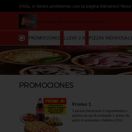
¡Hola, si tienes problemas con la página llámanos! 
Home
¡Pide aqui!
Contáctanos
Locales
PROMOCIONES
LLEVA 2 X
PIZZAS INDIVIDUAL
PROMOCIONES
Promo 1
2 pizzas familiares 3 ingredientes + 
palitos de ajo 8 unidades + alitas de 
pollo 6 unidades + bebida 2.5lts