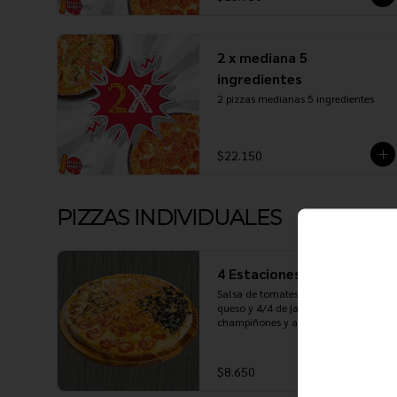
2 x mediana 5
ingredientes
2 pizzas medianas 5 ingredientes
$22.150
PIZZAS INDIVIDUALES
4 Estaciones (Individual)
Salsa de tomates, mozzarella, extra 
queso y 4/4 de jamón, peperonni, 
champiñones y aceitunas
$8.650