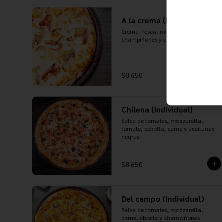
A la crema (Individual)
Crema fresca, mozzarella, tocino, 
champiñones y cebolla
$8.650
Chilena (Individual)
Salsa de tomates, mozzarella, 
tomate, cebolla, carne y aceitunas 
negras
$8.650
Del campo (Individual)
Salsa de tomates, mozzarella, 
carne, choclo y champiñones