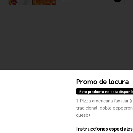
Promo de locura
4 Quesos (Individual)
Este producto no esta disponib
Salsa de tomates, mozzarella, 
1 Pizza americana familiar 
queso roquefort, queso parmesano y 
tradicional, doble pepperoni
queso gruyere
queso)
$9.900
Instrucciones especiales