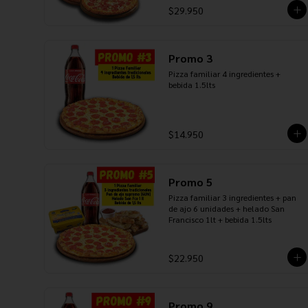
$29.950
Promo 3
Pizza familiar 4 ingredientes + 
bebida 1.5lts
$14.950
Promo 5
Pizza familiar 3 ingredientes + pan 
de ajo 6 unidades + helado San 
Francisco 1lt + bebida 1.5lts
$22.950
Promo 9