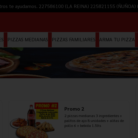
Nosotros te ayudamos. 227586100 (LA REINA) 225821155 (ÑUÑOA
ES
PIZZAS MEDIANAS
PIZZAS FAMILIARES
ARMA TU PIZZA
Promo 2
2 pizzas medianas 3 ingredientes + 
palitos de ajo 8 unidades + alitas de 
pollo 6 + bebida 1.5lts