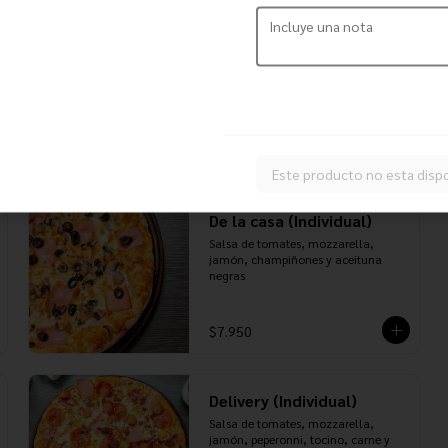
Americana (Individual)
Salsa de tomates, mozzarella, doble 
peperonni y extra queso
$7.950
Este producto no esta disp
De la casa (Individual)
Salsa de tomates, mozzarella, 
jamón, champiñones y aceituna 
negras
$7.950
Delivery (Individual)
Salsa de tomates, mozzarella, 
jamón, peperonni, tocino, carne y 