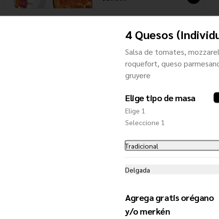
4 Quesos (Individ
Salsa de tomates, mozzarel
roquefort, queso parmesan
gruyere
Elige tipo de masa
Elige 1
Seleccione 1
Tradicional
4 Quesos (Individual)
Salsa de tomates, mozzarella, 
Delgada
queso roquefort, queso parmesano y 
queso gruyere
Agrega gratis orégano
$9.900
y/o merkén