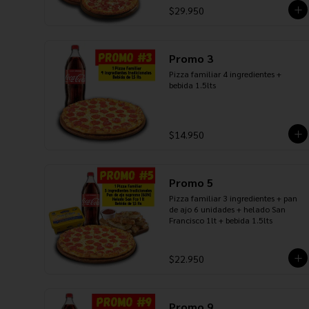
$29.950
Promo 3
Pizza familiar 4 ingredientes + 
bebida 1.5lts
$14.950
Promo 5
Pizza familiar 3 ingredientes + pan 
de ajo 6 unidades + helado San 
Francisco 1lt + bebida 1.5lts
$22.950
Promo 9