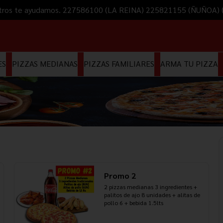
Nosotros te ayudamos. 227586100 (LA REINA) 225821155 (ÑUÑOA
ES
PIZZAS MEDIANAS
PIZZAS FAMILIARES
ARMA TU PIZZA
Promo 2
2 pizzas medianas 3 ingredientes + 
palitos de ajo 8 unidades + alitas de 
pollo 6 + bebida 1.5lts