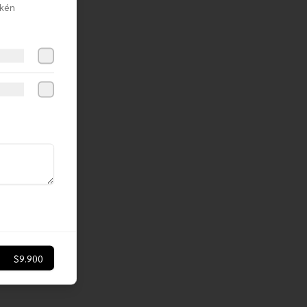
rkén
$9.900