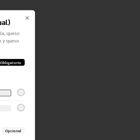
ual)
Close
la, queso
o y queso
Obligatorio
Opcional