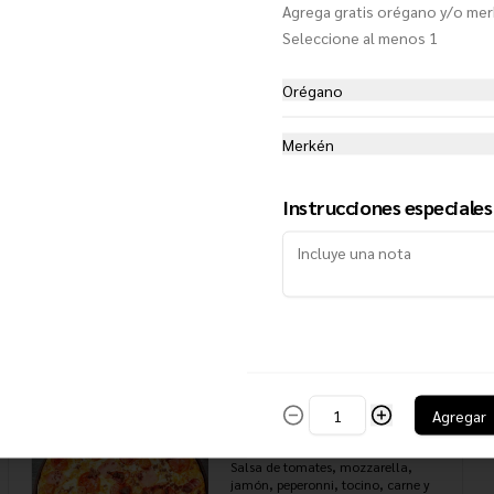
Agrega gratis orégano y/o me
Seleccione al menos 1
Americana (Individual)
Salsa de tomates, mozzarella, doble 
peperonni y extra queso
Orégano
Merkén
$7.950
Instrucciones especiales
De la casa (Individual)
Salsa de tomates, mozzarella, 
jamón, champiñones y aceituna 
negras
$7.950
Agregar
Delivery (Individual)
Salsa de tomates, mozzarella, 
jamón, peperonni, tocino, carne y 