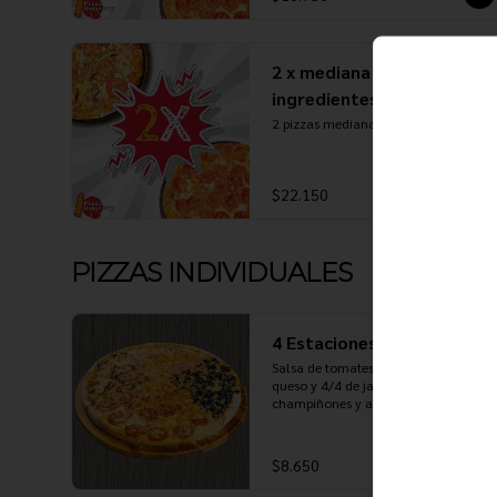
2 x mediana 5
ingredientes
2 pizzas medianas 5 ingredientes
$22.150
PIZZAS INDIVIDUALES
4 Estaciones (Individual)
Salsa de tomates, mozzarella, extra 
queso y 4/4 de jamón, peperonni, 
champiñones y aceitunas
$8.650