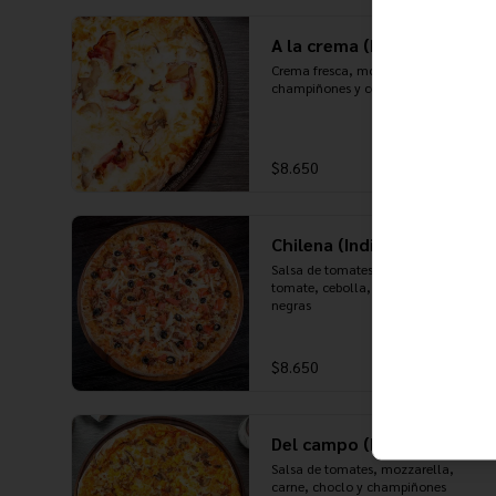
A la crema (Individual)
Crema fresca, mozzarella, tocino, 
champiñones y cebolla
$8.650
Chilena (Individual)
Salsa de tomates, mozzarella, 
tomate, cebolla, carne y aceitunas 
negras
$8.650
Del campo (Individual)
Salsa de tomates, mozzarella, 
carne, choclo y champiñones