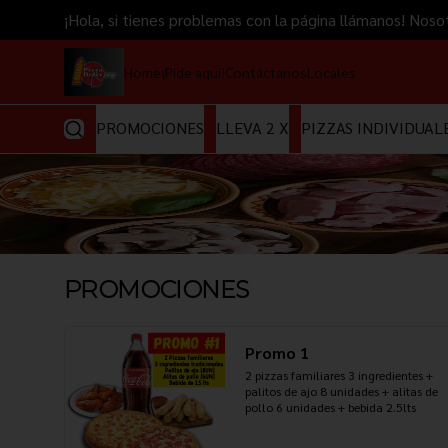
¡Hola, si tienes problemas con la página llámanos! 
Home
¡Pide aqui!
Contáctanos
Locales
PROMOCIONES
LLEVA 2 X
PIZZAS INDIVIDUAL
PROMOCIONES
Promo 1
2 pizzas familiares 3 ingredientes + 
palitos de ajo 8 unidades + alitas de 
pollo 6 unidades + bebida 2.5lts