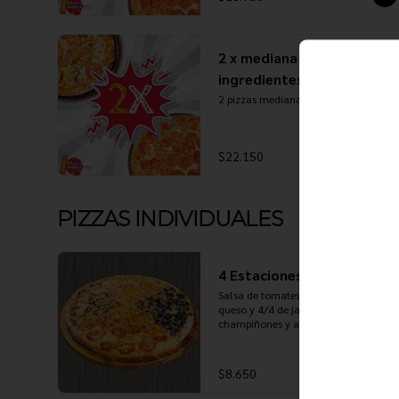
2 x mediana 5
ingredientes
2 pizzas medianas 5 ingredientes
$22.150
PIZZAS INDIVIDUALES
4 Estaciones (Individual)
Salsa de tomates, mozzarella, extra 
queso y 4/4 de jamón, peperonni, 
champiñones y aceitunas
$8.650