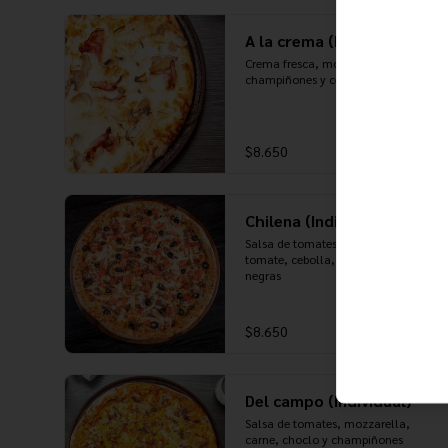
A la crema (Individual)
Crema fresca, mozzarella, tocino, 
champiñones y cebolla
$8.650
Chilena (Individual)
Salsa de tomates, mozzarella, 
tomate, cebolla, carne y aceitunas 
negras
$8.650
Del campo (Individual)
Salsa de tomates, mozzarella, 
carne, choclo y champiñones