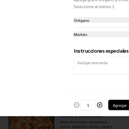
Seleccione al menos 1
Americana (Individual)
Salsa de tomates, mozzarella, doble 
Orégano
peperonni y extra queso
Merkén
$7.950
Instrucciones especiales
De la casa (Individual)
Salsa de tomates, mozzarella, 
jamón, champiñones y aceituna 
negras
$7.950
Agregar
Delivery (Individual)
Salsa de tomates, mozzarella, 
jamón, peperonni, tocino, carne y 