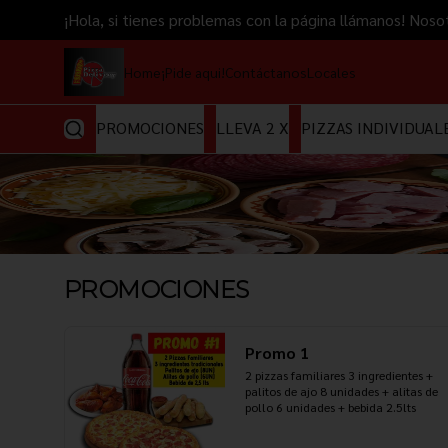
¡Hola, si tienes problemas con la página llámanos! 
Home
¡Pide aqui!
Contáctanos
Locales
PROMOCIONES
LLEVA 2 X
PIZZAS INDIVIDUAL
PROMOCIONES
Promo 1
2 pizzas familiares 3 ingredientes + 
palitos de ajo 8 unidades + alitas de 
pollo 6 unidades + bebida 2.5lts