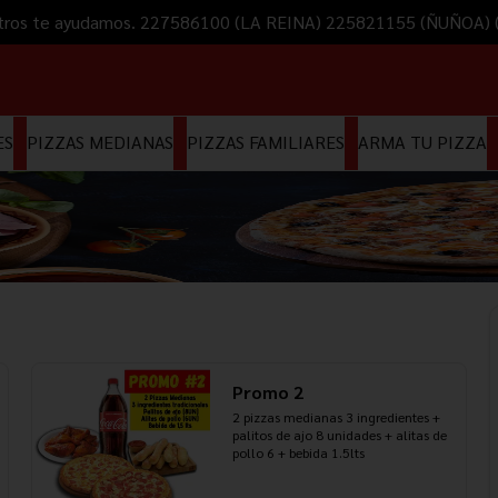
Nosotros te ayudamos. 227586100 (LA REINA) 225821155 (ÑUÑOA
ES
PIZZAS MEDIANAS
PIZZAS FAMILIARES
ARMA TU PIZZA
Promo 2
2 pizzas medianas 3 ingredientes + 
palitos de ajo 8 unidades + alitas de 
pollo 6 + bebida 1.5lts