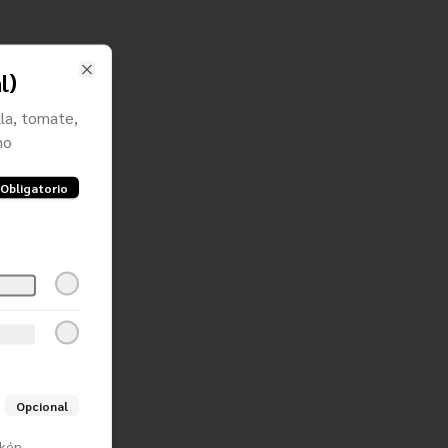
l)
Close
la, tomate,
no
Obligatorio
Opcional
rkén