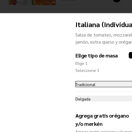
Italiana (Individua
Salsa de tomates, mozzarel
jamón, extra queso y oréga
Elige tipo de masa
Elige 1
Seleccione 1
Tradicional
4 Quesos (Individual)
Salsa de tomates, mozzarella, 
Delgada
queso roquefort, queso parmesano y 
queso gruyere
Agrega gratis orégano
y/o merkén
$9.900
Agrega gratis orégano y/o me