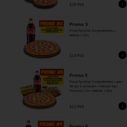
$29.950
Promo 3
Pizza familiar 4 ingredientes + 
bebida 1.5lts
$14.950
Promo 5
Pizza familiar 3 ingredientes + pan 
de ajo 6 unidades + helado San 
Francisco 1lt + bebida 1.5lts
$22.950
Promo 9