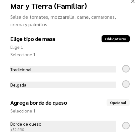
Salsa de tomates, mozzarella, tomate, 
Mar y Tierra (Familiar)
cebolla, carne y aceitunas negras
Salsa de tomates, mozzarella, carne, camarones,
crema y palmitos
$13.750
Elige tipo de masa
Obligatorio
Elige 1
De la casa (Familiar)
Seleccione 1
Salsa de tomates, mozzarella, jamón, 
champiñones y aceituna negras
Tradicional
Delgada
$12.550
Agrega borde de queso
Opcional
Del campo (Familiar)
Seleccione 1
Salsa de tomates, mozzarella, carne, 
choclo y champiñones
Borde de queso
+
$2.550