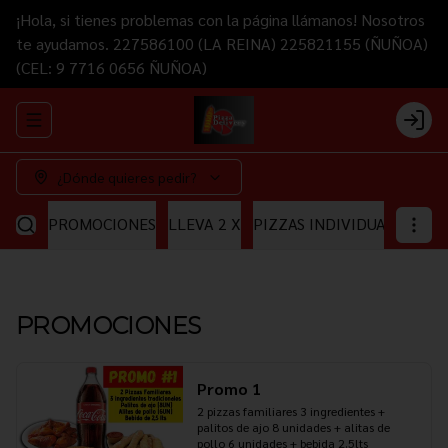
¡Hola, si tienes problemas con la página llámanos! Nosotros
te ayudamos. 227586100 (LA REINA) 225821155 (ÑUÑOA)
(CEL: 9 7716 0656 ÑUÑOA)
Abrir menu de navegación
Login
¿Dónde quieres pedir?
PROMOCIONES
LLEVA 2 X
PIZZAS INDIVIDUALES
PI
PROMOCIONES
Promo 1
2 pizzas familiares 3 ingredientes + 
palitos de ajo 8 unidades + alitas de 
pollo 6 unidades + bebida 2.5lts