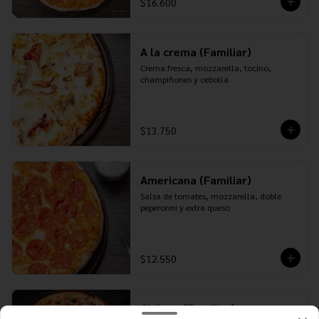
$16.600
A la crema (Familiar)
Crema fresca, mozzarella, tocino, 
champiñones y cebolla
$13.750
Americana (Familiar)
Salsa de tomates, mozzarella, doble 
peperonni y extra queso
$12.550
Chilena (Familiar)