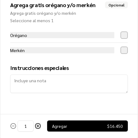
$12.550
Agrega gratis orégano y/o merkén
Opcional
Agrega gratis orégano y/o merkén
Seleccione al menos 1
Delivery (Familiar)
Salsa de tomates, mozzarella, jamón, 
Orégano
peperonni, tocino, carne y choricillo
Merkén
$14.950
Instrucciones especiales
Delivery Gourmet (Familiar)
Salsa de tomates, mozzarella, salmón 
ahumado, alcaparras, palmitos y crema
$17.800
Agregar
$16.450
Española (Familiar)