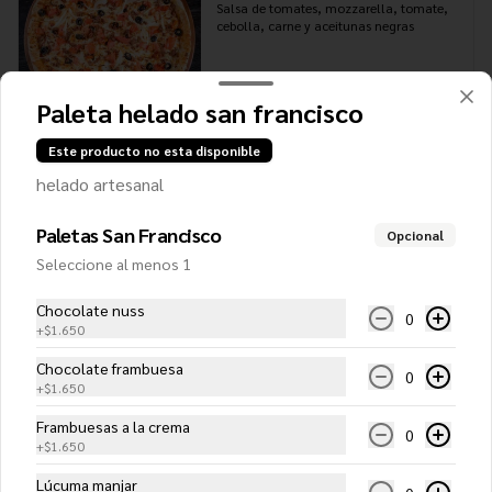
Salsa de tomates, mozzarella, tomate, 
cebolla, carne y aceitunas negras
Paleta helado san francisco
$13.750
Este producto no esta disponible
De la casa (Familiar)
helado artesanal
Salsa de tomates, mozzarella, jamón, 
champiñones y aceituna negras
Paletas San Francisco
Opcional
Seleccione al menos 1
$12.550
Chocolate nuss
0
+
$1.650
Chocolate frambuesa
Del campo (Familiar)
0
+
$1.650
Salsa de tomates, mozzarella, carne, 
choclo y champiñones
Frambuesas a la crema
0
+
$1.650
Lúcuma manjar