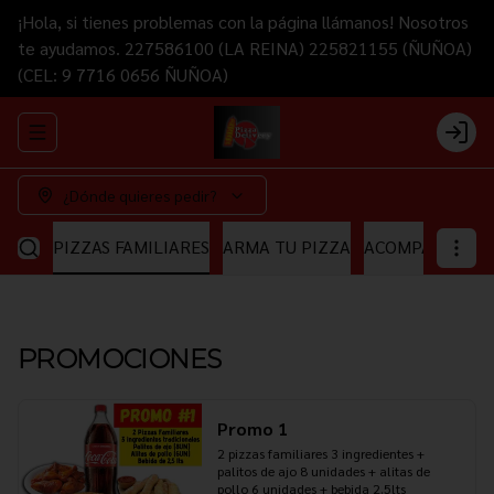
¡Hola, si tienes problemas con la página llámanos! Nosotros
te ayudamos. 227586100 (LA REINA) 225821155 (ÑUÑOA)
(CEL: 9 7716 0656 ÑUÑOA)
Abrir menu de navegación
Login
¿Dónde quieres pedir?
IANAS
PIZZAS FAMILIARES
ARMA TU PIZZA
ACOMPAÑAMIE
PROMOCIONES
Promo 1
2 pizzas familiares 3 ingredientes + 
palitos de ajo 8 unidades + alitas de 
pollo 6 unidades + bebida 2.5lts