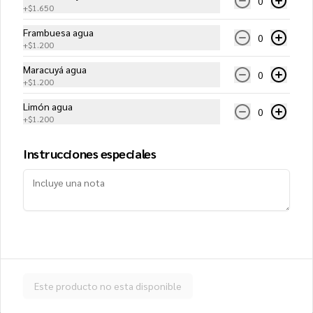
0
$12.550
+
$1.650
Frambuesa agua
0
+
$1.200
Delivery (Familiar)
Maracuyá agua
Salsa de tomates, mozzarella, jamón, 
0
peperonni, tocino, carne y choricillo
+
$1.200
Limón agua
0
+
$1.200
$14.950
Instrucciones especiales
Delivery Gourmet (Familiar)
Salsa de tomates, mozzarella, salmón 
ahumado, alcaparras, palmitos y crema
$17.800
Este producto no esta disponible
Española (Familiar)