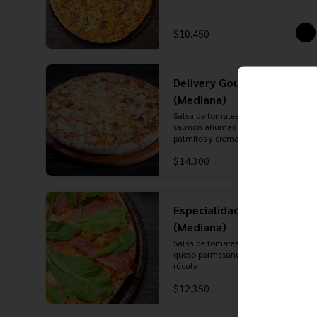
$10.450
Delivery Gourmet
(Mediana)
Salsa de tomates, mozzarella, 
salmón ahumado, alcaparras, 
palmitos y crema
$14.300
Especialidad del Chef
(Mediana)
Salsa de tomates, mozzarella, 
queso parmesano, jamón serrano y 
rúcula
$12.350