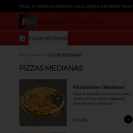
¡Hola, si tienes problemas con la página llámanos! 
Home
¡Pide aqui!
Contáctanos
Locales
PIZZAS MEDIANAS
Pizza Delivery
PIZZAS MEDIANAS
PIZZAS MEDIANAS
4 Estaciones (Mediana)
Salsa de tomates, mozzarella, extra 
queso y 4/4 de jamón, peperonni, 
champiñones y aceitunas
$11.450