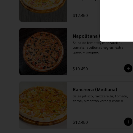
$12.450
Napolitana (Mediana)
Salsa de tomates, mozzarella, 
tomate, aceitunas negras, extra 
queso y orégano
$10.450
Ranchera (Mediana)
Salsa jalisco, mozzarella, tomate, 
carne, pimentón verde y choclo
$12.450