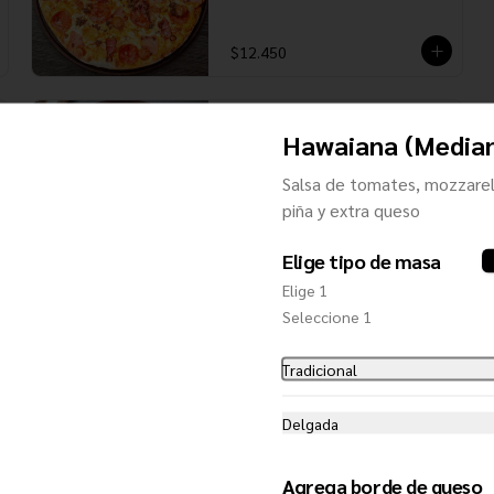
$12.450
Española (Mediana)
Hawaiana (Media
Salsa de tomates, mozzarella, 
jamón, pimentón verde, choricillo y 
Salsa de tomates, mozzarel
aceitunas negras
piña y extra queso
$11.450
Elige tipo de masa
Elige 1
Seleccione 1
Francesa (Mediana)
Salsa de tomate, mozzarella, 
Tradicional
crema, cebolla caramelizada, 
champiñones salteados y queso 
roquefort
Delgada
$14.300
Agrega borde de queso