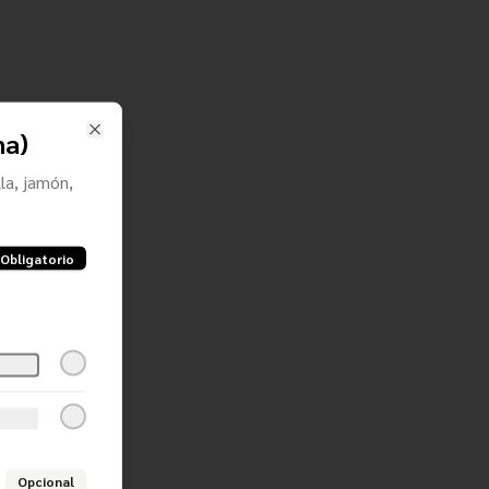
na)
Close
la, jamón,
Obligatorio
Opcional