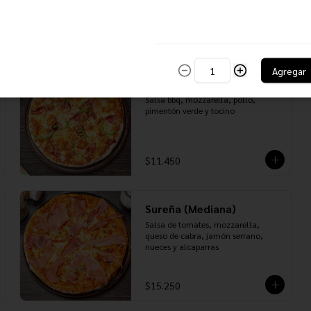
fondos de alcachofa, cebolla 
caramelizada, pimentón rojo y 
tocino
$13.350
Agregar
Pollo BBQ (Mediana)
Salsa bbq, mozzarella, pollo, 
pimentón verde y tocino
$11.450
Sureña (Mediana)
Salsa de tomates, mozzarella, 
queso de cabra, jamón serrano, 
nueces y alcaparras
$15.250