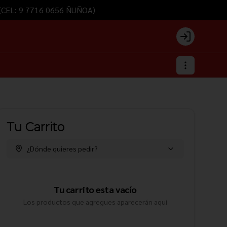
) (CEL: 9 7716 0656 ÑUÑOA)
Login
Tu Carrito
¿Dónde quieres pedir?
Tu carrito esta vacío
Los productos que agregues aparecerán aquí