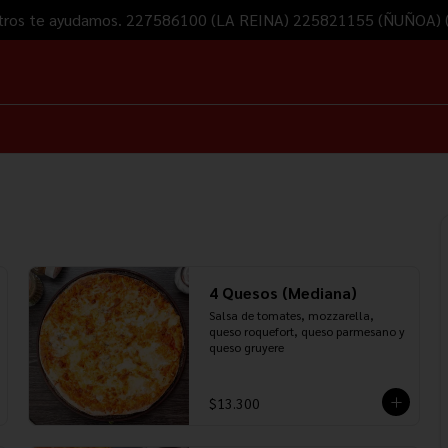
Nosotros te ayudamos. 227586100 (LA REINA) 225821155 (ÑUÑOA
4 Quesos (Mediana)
Salsa de tomates, mozzarella, 
queso roquefort, queso parmesano y 
queso gruyere
$13.300