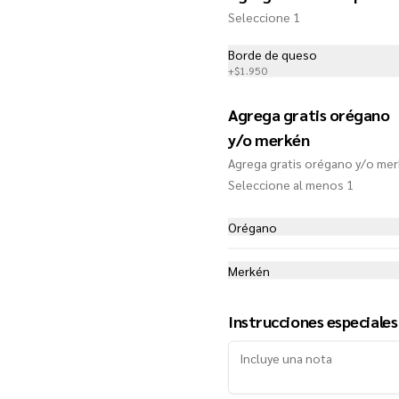
Seleccione 1
Italiana (Mediana)
Salsa de tomates, mozzarella, 
Borde de queso
tomate, jamón, extra queso y 
+
$1.950
orégano
Agrega gratis orégano
$10.450
y/o merkén
Agrega gratis orégano y/o me
Seleccione al menos 1
Margarita (Mediana)
Salsa de tomates, mozzarella, 
tomate, pesto de albahaca y extra 
Orégano
queso
Merkén
$10.450
Instrucciones especiales
Mediterranea Gourmet
(Mediana)
Salsa de tomate, mozzarella, 