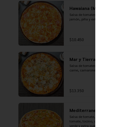
Hawaiana (Mediana)
Salsa de tomates, mozzarella, 
jamón, piña y extra queso
$10.450
Mar y Tierra (Mediana)
Salsa de tomates, mozzarella, 
carne, camarones, crema y palmitos
$13.350
Mediterranea (Mediana)
Salsa de tomate, mozzarella, 
tomate, tocino, cebolla, pimentón 
verde y extra queso