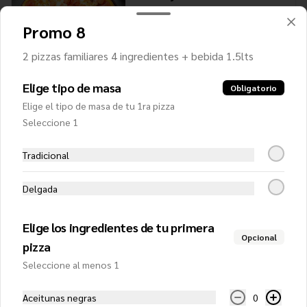
Salsa de tomates, mozzarella, jamón, 
pepperoni, tocino, carne y choricillo
Promo 8
2 pizzas familiares 4 ingredientes + bebida 1.5lts
$12.450
Elige tipo de masa
Obligatorio
Elige el tipo de masa de tu 1ra pizza
Delivery Gourmet (Mediana)
Seleccione 1
Salsa de tomates, mozzarella, salmón 
ahumado, alcaparras, palmitos y crema
Tradicional
Delgada
$14.300
Elige los ingredientes de tu primera
Opcional
Española (Mediana)
pizza
Salsa de tomates, mozzarella, jamón, 
Seleccione al menos 1
pimentón verde, choricillo y aceitunas 
negras
Aceitunas negras
0