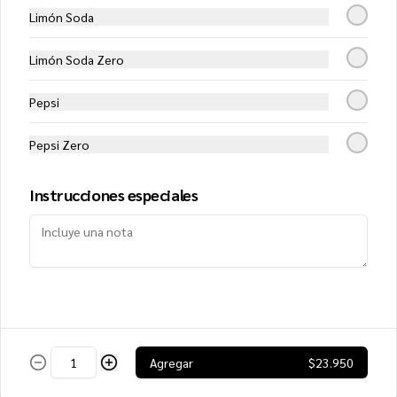
$12.550
Limón Soda
Limón Soda Zero
Delivery (Familiar)
Salsa de tomates, mozzarella, jamón, 
Pepsi
peperonni, tocino, carne y choricillo
Pepsi Zero
$14.950
Instrucciones especiales
Delivery Gourmet (Familiar)
Salsa de tomates, mozzarella, salmón 
ahumado, alcaparras, palmitos y crema
$17.800
Agregar
$23.950
Española (Familiar)