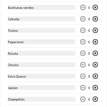
$11.450
Aceitunas verdes
0
Cebolla
0
Ranchera (Mediana)
Salsa jalisco, mozzarella, tomate, 
Tocino
0
carne, pimentón verde y choclo
Peperonni
0
$12.450
Rúcula
0
Choclo
0
Sureña (Mediana)
Salsa de tomates, mozzarella, queso de 
cabra, jamón serrano, nueces y 
Extra Queso
0
alcaparras
Jamón
0
$15.250
Champiñón
0