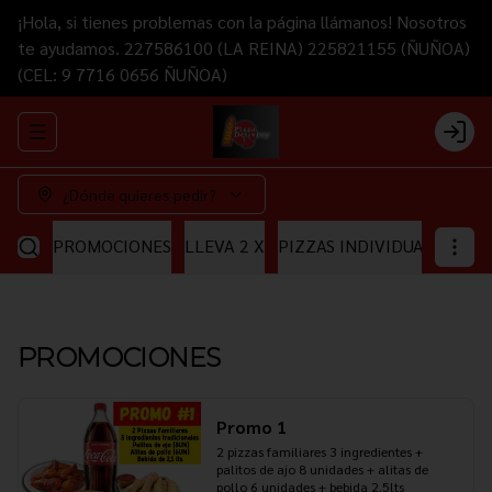
¡Hola, si tienes problemas con la página llámanos! Nosotros
te ayudamos. 227586100 (LA REINA) 225821155 (ÑUÑOA)
(CEL: 9 7716 0656 ÑUÑOA)
Abrir menu de navegación
Login
¿Dónde quieres pedir?
PROMOCIONES
LLEVA 2 X
PIZZAS INDIVIDUALES
PI
PROMOCIONES
Promo 1
2 pizzas familiares 3 ingredientes + 
palitos de ajo 8 unidades + alitas de 
pollo 6 unidades + bebida 2.5lts