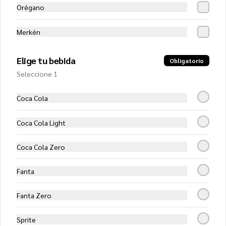
$16.600
Orégano
Merkén
A la crema (Familiar)
Crema fresca, mozzarella, tocino, 
champiñones y cebolla
Elige tu bebida
Obligatorio
Seleccione 1
$13.750
Coca Cola
Coca Cola Light
Americana (Familiar)
Salsa de tomates, mozzarella, doble 
Coca Cola Zero
peperonni y extra queso
Fanta
$12.550
Fanta Zero
Chilena (Familiar)
Sprite