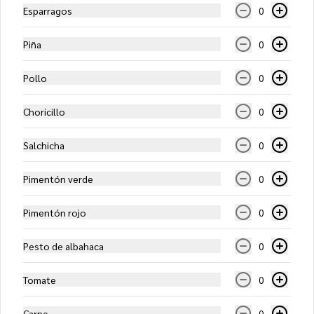
Tejana (Mediana)
Esparragos
0
Salsa bbq, mozzarella, tocino, cebolla, 
aceitunas negras
Piña
0
Pollo
0
$11.450
Choricillo
0
Vegetariana (Mediana)
Salchicha
0
Salsa de tomates, mozzarella, 
champiñón, aceitunas negras, choclo y 
espárragos
Pimentón verde
0
$11.450
Pimentón rojo
0
Pesto de albahaca
0
Vegetariana Gourmet
(Mediana)
Tomate
0
Salsa de tomates, mozzarella, tomate, 
fondo de alcachofa, rúcula y palmitos
Carne
0