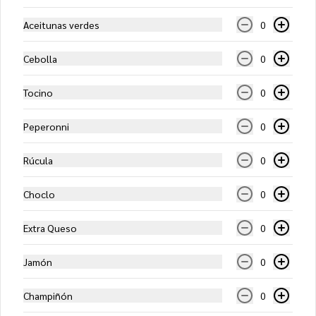
$11.450
Aceitunas verdes
0
Cebolla
0
Especialidad del Chef
(Mediana)
Tocino
0
Salsa de tomates, mozzarella, queso 
parmesano, jamón serrano y rúcula
Peperonni
0
$12.350
Rúcula
0
Francesa (Mediana)
Choclo
0
Salsa de tomate, mozzarella, crema, 
cebolla caramelizada, champiñones 
salteados y queso roquefort
Extra Queso
0
Jamón
0
$14.300
Champiñón
0
Hawaiana (Mediana)