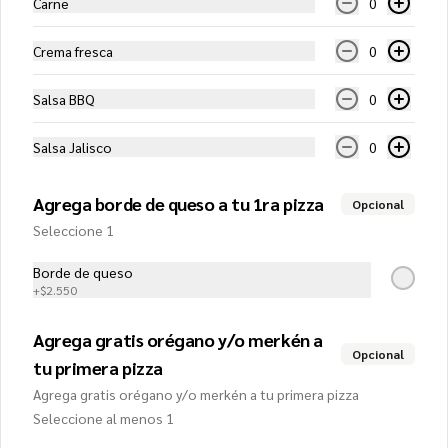
Carne
0
$13.350
Crema fresca
0
Margarita (Mediana)
Salsa BBQ
0
Salsa de tomates, mozzarella, tomate, 
pesto de albahaca y extra queso
Salsa Jalisco
0
$10.450
Agrega borde de queso a tu 1ra pizza
Opcional
Seleccione 1
Mediterranea (Mediana)
Borde de queso
+
$2.550
Salsa de tomate, mozzarella, tomate, 
tocino, cebolla, pimentón verde y extra 
queso
Agrega gratis orégano y/o merkén a
Opcional
tu primera pizza
$12.450
Agrega gratis orégano y/o merkén a tu primera pizza
Seleccione al menos 1