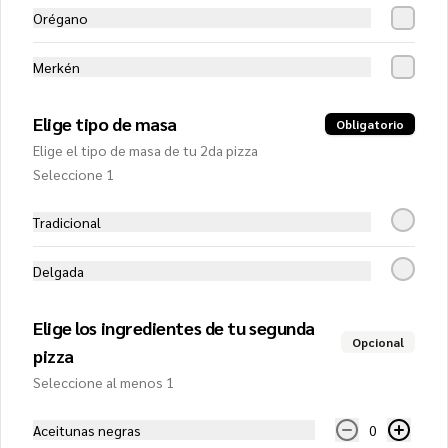
Mediterranea Gourmet
Orégano
(Mediana)
Salsa de tomate, mozzarella, fondos de 
alcachofa, cebolla caramelizada, 
Merkén
pimentón rojo y tocino
$13.350
Elige tipo de masa
Obligatorio
Elige el tipo de masa de tu 2da pizza
Seleccione 1
Napolitana (Mediana)
Salsa de tomates, mozzarella, tomate, 
aceitunas negras, extra queso y orégano
Tradicional
Delgada
$10.450
Elige los ingredientes de tu segunda
Opcional
pizza
Pollo BBQ (Mediana)
Seleccione al menos 1
Salsa bbq, mozzarella, pollo, pimentón 
verde y tocino
Aceitunas negras
0