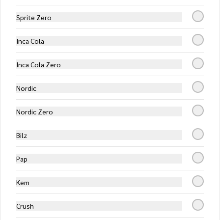
Salsa de tomates, mozzarella, tomate, 
cebolla, carne y aceitunas negras
Sprite Zero
Inca Cola
$13.750
Inca Cola Zero
De la casa (Familiar)
Nordic
Salsa de tomates, mozzarella, jamón, 
champiñones y aceituna negras
Nordic Zero
Bilz
$12.550
Pap
Del campo (Familiar)
Salsa de tomates, mozzarella, carne, 
Kem
choclo y champiñones
Crush