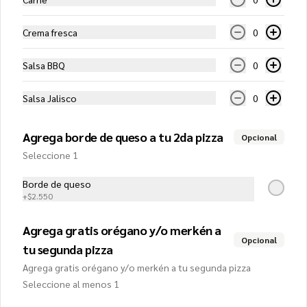
$13.350
Crema fresca
0
PIZZAS FAMILIARES
Salsa BBQ
0
Salsa Jalisco
0
4 Estaciones (Familiar)
Salsa de tomates, mozzarella, extra 
Agrega borde de queso a tu 2da pizza
queso y 4/4 de jamón, peperonni, 
Opcional
champiñones y aceitunas
Seleccione 1
Borde de queso
$13.750
+
$2.550
Agrega gratis orégano y/o merkén a
4 Quesos (Familiar)
Opcional
tu segunda pizza
Salsa de tomates, mozzarella, queso 
roquefort, queso parmesano y queso 
Agrega gratis orégano y/o merkén a tu segunda pizza
gruyere
Seleccione al menos 1