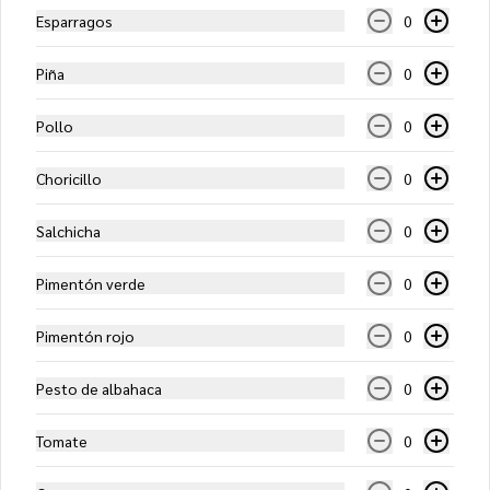
Esparragos
0
Salsa de tomates, mozzarella, jamón, 
piña y extra queso
Piña
0
$10.450
Pollo
0
Choricillo
0
Italiana (Mediana)
Salsa de tomates, mozzarella, tomate, 
Salchicha
0
jamón, extra queso y orégano
Pimentón verde
0
$10.450
Pimentón rojo
0
Pesto de albahaca
0
Mar y Tierra (Mediana)
Salsa de tomates, mozzarella, carne, 
camarones, crema y palmitos
Tomate
0